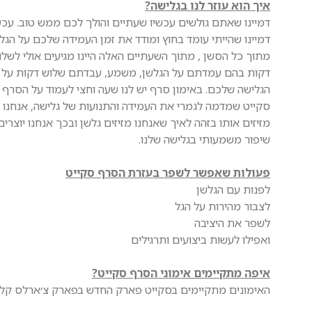
איך הוא עוזר לנו בגלישה?
‏דמיינו שאתם גולשים עכשיו שעתיים והולך לכם ממש טוב. עכש
דמיינו שהייתי עומד בחוץ ומודד את זמן העמידה שלכם על הגל
מתוך כל הסשן , מתוך השעתיים האלה היינו מגיעים אולי לשלו
דקות בהם עמדתם על הגלשן, משמע, עבדתם שלוש דקות על
הגלישה שלכם. באימון סרף יש לנו שעה וחצי לעמוד על הסרף
סקייט שמדמה לגמרי את העמידה והתנועות של גלישה, אנחנו
מזיזים אותו בזהה לאיך שאנחנו מזיזים גלשן ובכך אנחנו יוצרים
שיפור משמעותי בגלישה שלנו.
פעולות שאפשר לשפר בעזרת הסרף סקייט
לפנות עם הגלשן
לצבור מהירות על הגל
לשפר את היציבה
ואפילו לעשות ביצועים ותרגילים
איפה מתקיימים אימוני הסרף סקייט?
האימונים מתקיימים בסקייט פארק החדש בפארק צ׳ארלס קלו