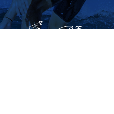
סולטן סרף
החוף המערבי, תל אביב-יפו
ללוח השיעורים לחצו כאן